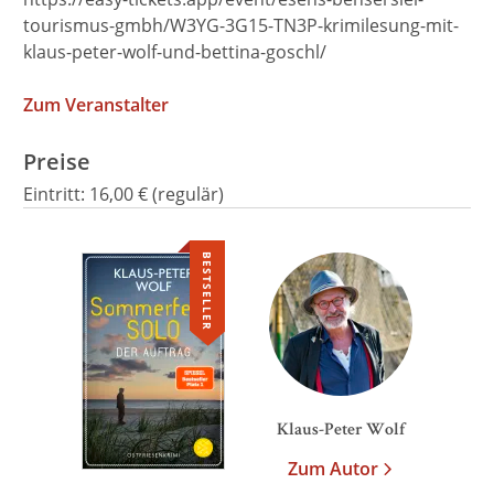
tourismus-gmbh/W3YG-3G15-TN3P-krimilesung-mit-
klaus-peter-wolf-und-bettina-goschl/
Zum Veranstalter
Preise
Eintritt:
16,00 € (regulär)
BESTSELLER
We need your consent to
load the Google Maps
service!
This content is not permitted to load due to
trackers that are not disclosed to the visitor.
The website owner needs to setup the site
Klaus-Peter Wolf
with their CMP to add this content to the list
Zum Autor
of technologies used.