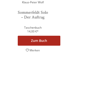
Powered by
Klaus-Peter Wolf
Usercentrics Consent Management
Platform
Sommerfeldt Solo
– Der Auftrag
Taschenbuch
14,00
€
*
Zum Buch
Merken