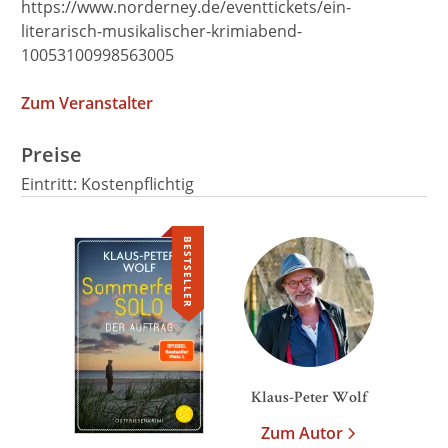
https://www.norderney.de/eventtickets/ein-
literarisch-musikalischer-krimiabend-
10053100998563005
Zum Veranstalter
Preise
Eintritt: Kostenpflichtig
BESTSELLER
We need your consent to
load the Google Maps
service!
This content is not permitted to load due to
trackers that are not disclosed to the visitor.
The website owner needs to setup the site
Klaus-Peter Wolf
with their CMP to add this content to the list
Zum Autor
of technologies used.