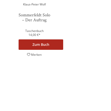
Powered by
Klaus-Peter Wolf
Usercentrics Consent Management
Platform
Sommerfeldt Solo
– Der Auftrag
Taschenbuch
14,00
€
*
Zum Buch
Merken