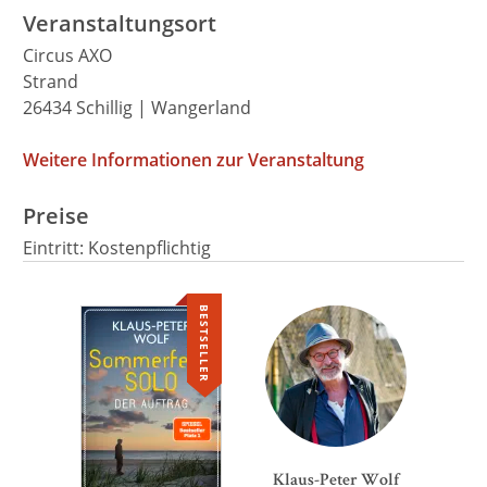
Veranstaltungsort
Circus AXO
Strand
26434 Schillig | Wangerland
Weitere Informationen zur Veranstaltung
Preise
Eintritt: Kostenpflichtig
BESTSELLER
We need your consent to
load the Google Maps
service!
This content is not permitted to load due to
trackers that are not disclosed to the visitor.
The website owner needs to setup the site
Klaus-Peter Wolf