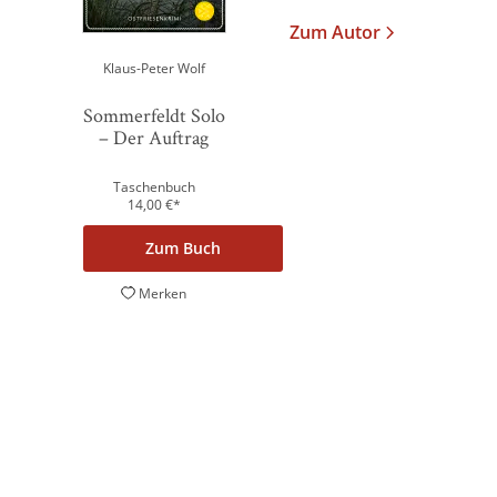
with their CMP to add this content to the list
Zum Autor
of technologies used.
Powered by
Klaus-Peter Wolf
Usercentrics Consent Management
Platform
Sommerfeldt Solo
– Der Auftrag
Taschenbuch
14,00
€
*
Zum Buch
Merken