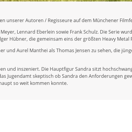
ten unserer Autoren / Regisseure auf dem Münchener Filmfes
eyer, Lennard Eberlein sowie Frank Schulz. Die Serie wurd
ger Hübner, die gemeinsam eins der größten Heavy Metal Fe
ner und Aurel Manthei als Thomas Jensen zu sehen, die jü
n und inszeniert. Die Hauptfigur Sandra sitzt hochschwan
nd das Jugendamt skeptisch ob Sandra den Anforderungen g
haupt so weit kommen konnte.