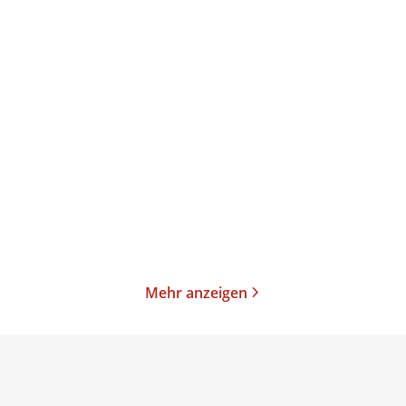
Art Spiegelman
Robert Coover
Clemens Meyer
Street Cop
Die stillen Trabanten
Taschenbuch
Taschenbuch
22,00
€
*
15,00
€
*
Im Handel kaufen
Im Handel kaufen
Merken
Merken
Mehr anzeigen