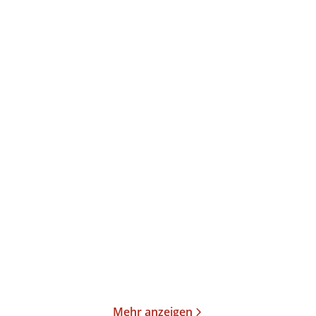
Annika Büsing
Ulrich Peltzer
Magisch
Der verlorene Schlaf
Gebundene Ausgabe
Gebundene Ausgabe
24,00
€
*
26,00
€
*
Merken
Merken
Mehr anzeigen