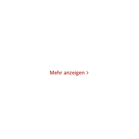
Die neue Undine
Der neunzigste
Geburtstag
Taschenbuch
Taschenbuch
14,00
€
*
13,00
€
*
Merken
Merken
Mehr anzeigen