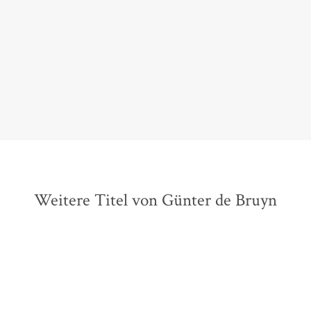
Kritisch, aber durchaus mit Ironie, denkt dieser große
Stilist über den Zustand unserer gesellschaftlichen
Verfasstheit nach.
Michael Opitz,
Deutschlandfunk Kultur, 31. Oktober 2018
Weitere Titel von Günter de Bruyn