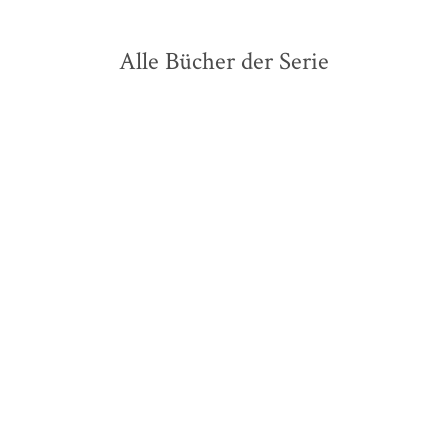
Alle Bücher der Serie
BESTSELLER
Patricia Koelle
Patricia Koelle