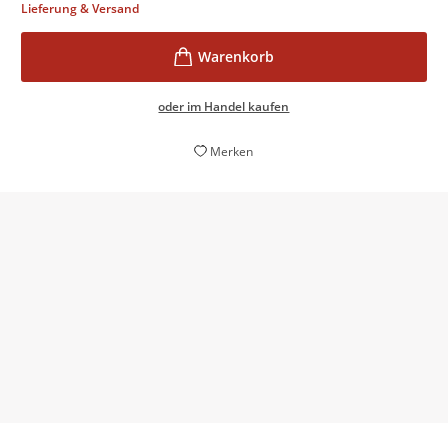
Lieferung & Versand
oder im Handel kaufen
Merken
[Patricia Koelles] Bücher können so viel Positives
vermitteln in Zeiten, die für die meisten nicht einfach
sind.
Simone Vial,
Appenzeller Zeitung, 27. Januar 2021