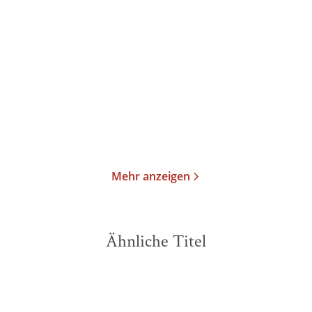
Wohin die Wünsche
Wolkenschiffe tragen
fließen
dich
Taschenbuch
Taschenbuch
13,00
€
*
13,00
€
*
Merken
Merken
Mehr anzeigen
Ähnliche Titel
NEU
NEU