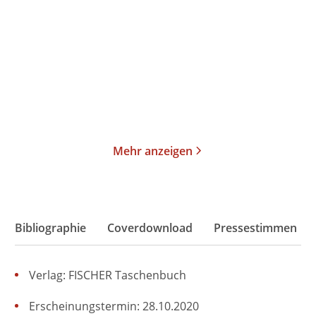
Magisch
Der verlorene Schlaf
Gebundene Ausgabe
Gebundene Ausgabe
24,00
€
*
26,00
€
*
Merken
Merken
Mehr anzeigen
Bibliographie
Coverdownload
Pressestimmen
Verlag: FISCHER Taschenbuch
Erscheinungstermin: 28.10.2020