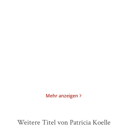
Patricia Koelle
Patricia Koelle
Die Träume der Bienen
Das Geheimnis der
Grashüpfer
Taschenbuch
Taschenbuch
13,00
€
*
13,00
€
*
Merken
Merken
Mehr anzeigen
Weitere Titel von Patricia Koelle