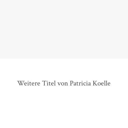
[...] ein berührender Roman über innere Stärke und
Vertrauen in neue Anfänge.
t-online, 12. Juli 2026
Weitere Titel von Patricia Koelle
BESTSELLER