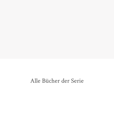
Er hat Esprit, Kenntnisse vom Milieu und ist auch
sonst sehr unterhaltsam. Alles in allem eine grandiose
Neuerfindung im Bereich der Kriminalromane.
Horst Tress,
Magazin Köllefornia, 22. August 2021
Alle Bücher der Serie