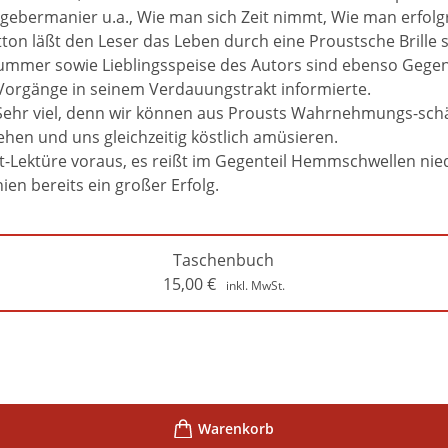
atgebermanier u.a., Wie man sich Zeit nimmt, Wie man erfol
ton läßt den Leser das Leben durch eine Proustsche Brille se
nummer sowie Lieblingsspeise des Autors sind ebenso Gegen
 Vorgänge in seinem Verdauungstrakt informierte.
Sehr viel, denn wir können aus Prousts Wahrnehmungs-schär
ehen und uns gleichzeitig köstlich amüsieren.
t-Lektüre voraus, es reißt im Gegenteil Hemmschwellen nied
en bereits ein großer Erfolg.
Taschenbuch
15,00
€
inkl. MwSt.