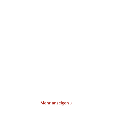
Thomas Mann
Thomas Mann
Joseph und seine Brüder
Joseph und seine Brüder
II. Der jun ...
III. Joseph ...
Taschenbuch
Taschenbuch
19,00
€
*
23,00
€
*
Merken
Merken
Mehr anzeigen