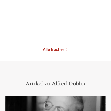
Wang-lun
Dampfturbine
Taschenbuch
Taschenbuch
20,00
€
*
9,99
€
*
Im Handel kaufen
Merken
Merken
Alle Bücher
Artikel zu Alfred Döblin