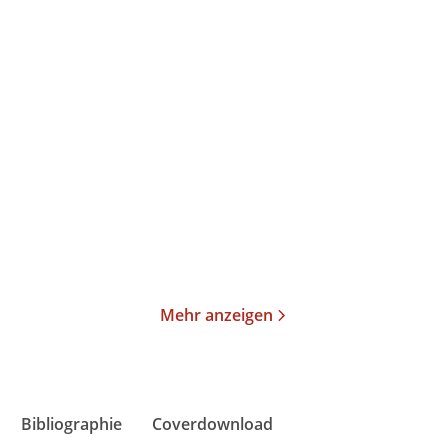
Thomas Mann
Thomas Mann
Joseph und seine Brüder
Joseph und seine Brüder
II. Der jun ...
III. Joseph ...
Taschenbuch
Taschenbuch
19,00
€
*
23,00
€
*
Merken
Merken
Mehr anzeigen
Bibliographie
Coverdownload