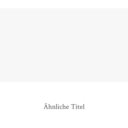
Ein Schlüsseldokument zur Geschichte von
Nationalsozialismus und Holocaust
Eckart Kleßmann,
Lesart, Heft 2/ 2015
Ähnliche Titel