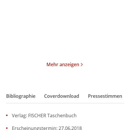
Zeit der Magier
»Bin ich eigentlich
jemand, den man ...
Gebundene Ausgabe
Gebundene Ausgabe
28,00
€
*
88,00
€
*
Merken
Merken
Mehr anzeigen
Bibliographie
Coverdownload
Pressestimmen
Verlag: FISCHER Taschenbuch
Erscheinungstermin: 27.06.2018