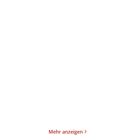
Ulrike Gerold
Wolfram Hänel
Linda Castillo
Sonnenwende - Die
Aschetod
hellste Nacht. De ...
Taschenbuch
Taschenbuch
13,00
€
*
14,00
€
*
Merken
Merken
Mehr anzeigen