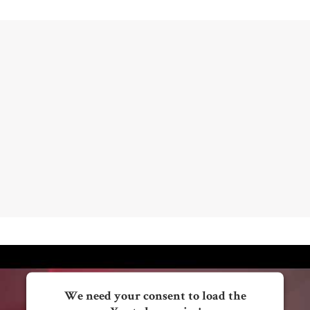
›Grenzfall – Ihre Spur in den Flammen‹ ist komplex,
wirkt nachhaltig und ist dabei gleichzeitig extrem
spannend. Sehr zu empfehlen!
Ulli Wagner,
Saarländischer Rundfunk SR 3 Krimitipp, 08. Februar
2025
We need your consent to load the