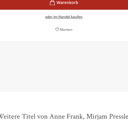
oder im Handel kaufen
Merken
 der Text nicht mit dem letzten Eintrag endet, sondern das Sch
Hadassah Stichnothe,
Jüdische Allgemeine, 28. April 2022
eitere Titel von Anne Frank, Mirjam Pressl