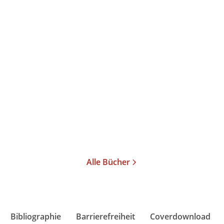
Arthur Schopenhauer
Edition
Arthur Schopenhauer
Rüdiger
Philosophie Magazin
Safranski
Aphorismen zur
Das große Lesebuch
Lebensweisheit
Taschenbuch
Taschenbuch
9,99
€
*
15,00
€
*
Merken
Merken
Alle Bücher
Bibliographie
Barrierefreiheit
Coverdownload