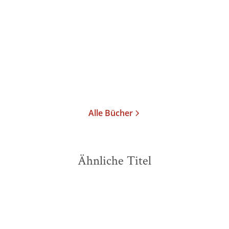
Hand-Orakel und Kunst
der Weltklugh ...
Taschenbuch
7,00
€
*
Merken
Alle Bücher
Ähnliche Titel