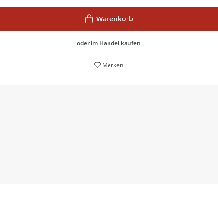
oder im Handel kaufen
Merken
zeitlos gut und wirklich packend
Petra, 01. Dezember 2012