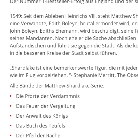
Der Nummer 1-Bestseller-Erfolg aus England und der si
1549: Seit dem Ableben Heinrichs VIII. steht Matthew S
eine Verwandte, Edith Boleyn, brutal ermordet wird, e
John Boleyn, Ediths Ehemann, wird beschuldigt, seine 
seines Mandanten. Noch ehe er die Sache abschließen k
Aufständischen und führt sie gegen die Stadt. Als die 
in die besseren Kreise der Stadt selbst führen.
„Shardlake ist eine bemerkenswerte Figur, die mit jedem
wie im Flug vorbeiziehen. “- Stephanie Merritt, The Obs
Alle Bände der Matthew-Shardlake-Serie:
Die Pforte der Verdammnis
Das Feuer der Vergeltung
Der Anwalt des Königs
Das Buch des Teufels
Der Pfeil der Rache