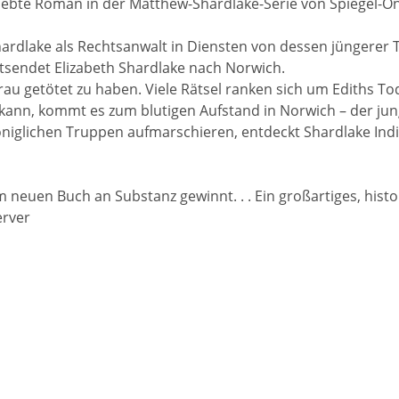
ebte Roman in der Matthew-Shardlake-Serie von Spiegel-Onl
hardlake als Rechtsanwalt in Diensten von dessen jüngerer T
ntsendet Elizabeth Shardlake nach Norwich.
Frau getötet zu haben. Viele Rätsel ranken sich um Ediths T
ann, kommt es zum blutigen Aufstand in Norwich – der jung
königlichen Truppen aufmarschieren, entdeckt Shardlake Indi
 neuen Buch an Substanz gewinnt. . . Ein großartiges, histo
erver