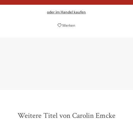
oder im Handel kaufen
Merken
lerersten Umrissen eine sozialphilosophische Theorie der Demo
Uwe Justus Wenzel,
Neue Zürcher Zeitung, 24. Oktober 2016
Weitere Titel von Carolin Emcke