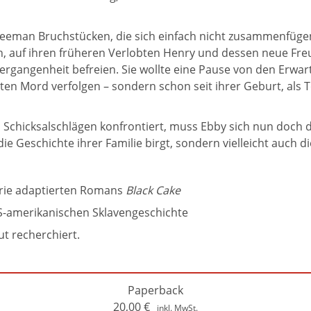
Freeman Bruchstücken, die sich einfach nicht zusammenfügen
ich, auf ihren früheren Verlobten Henry und dessen neue Fre
rgangenheit befreien. Sie wollte eine Pause von den Erwartu
ten Mord verfolgen – sondern schon seit ihrer Geburt, als T
 Schicksalschlägen konfrontiert, muss Ebby sich nun doch d
ie Geschichte ihrer Familie birgt, sondern vielleicht auch d
erie adaptierten Romans
Black Cake
US-amerikanischen Sklavengeschichte
gut recherchiert.
Paperback
20,00
€
inkl. MwSt.