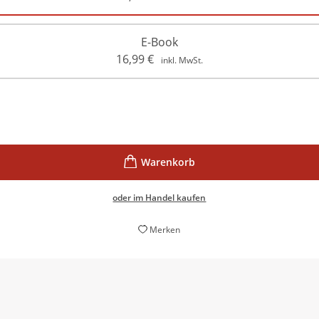
E-Book
16,99
€
inkl. MwSt.
oder im Handel kaufen
Merken
sche Fiktion zu einer vielschichtigen Familiengeschichte über
Nicole Hoffmann,