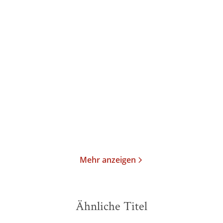
Royston Reeves
Chevy Stevens
Ich war's nicht
Was dich nicht tötet –
Those Girls
Paperback
Taschenbuch
18,00
€
*
13,00
€
*
Merken
Merken
Mehr anzeigen
Ähnliche Titel