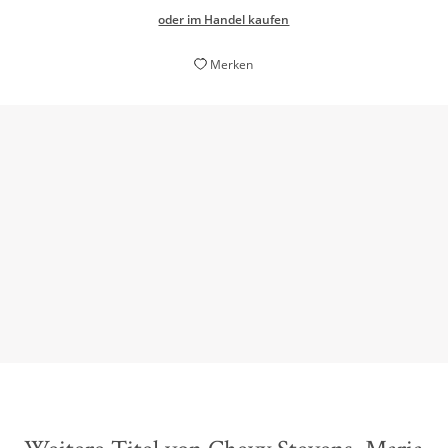
oder im Handel kaufen
Merken
Chevy Stevens bietet eine nervenaufreibende
Adrenalinfahrt und schonungslose Intensität
Library Journal, 01. Oktober 2025