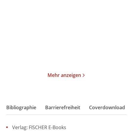
Die Totenbraut
Der
Weihnachtsmannkiller.
Ein Winte ...
Paperback
Gebundene Ausgabe
16,00
€
*
15,00
€
*
Im Handel kaufen
Merken
Merken
Mehr anzeigen
Bibliographie
Barrierefreiheit
Coverdownload
Verlag: FISCHER E-Books