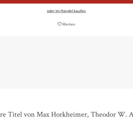
oder im Handel kaufen
Merken
as Paradox, zugleich aus der Zeit gefallen und mit fortschreit
Benedikt Herber,
NZZ am Sonntag - Bücher am Sonntag, 29. März 2026
re Titel von Max Horkheimer, Theodor W. 