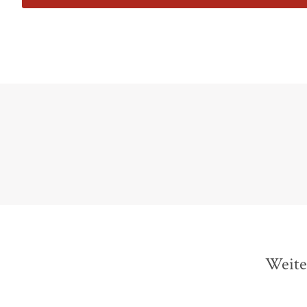
Der «Dialektik der Aufklärung» gelingt d
Weite