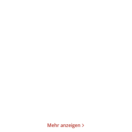
Leander Petzoldt
Israel Zwi Kanner
Märchen aus Österreich
Jüdische Märchen
Taschenbuch
Taschenbibliothek
10,00
€
*
13,00
€
*
Im Handel kaufen
Merken
Merken
Mehr anzeigen