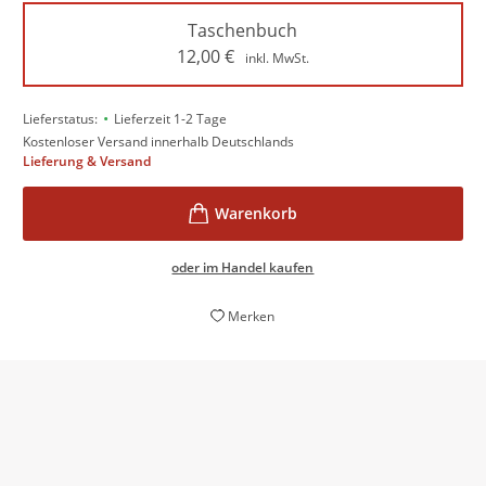
Taschenbuch
12,00
€
inkl. MwSt.
•
Lieferstatus:
Lieferzeit 1-2 Tage
Kostenloser Versand innerhalb Deutschlands
Lieferung & Versand
oder im Handel kaufen
Merken
So unbefangen […] Otoo und so schnell, witzig und
immer auch menschenfreundlich ihre Prosa auch ist -
der literarische Erfolg beginnt, erste Spuren zu