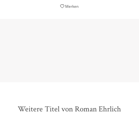
Merken
e Substanz geht […] Grandios fügt Ehrlich die verschiedenen 
Julika Bickel,
taz, 22. März 2017
Weitere Titel von Roman Ehrlich