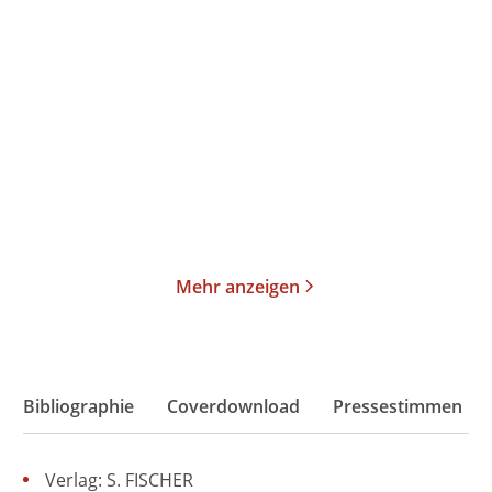
Sharon Dodua Otoo
Mary Beard
Adas Raum
Frauen und Macht
Taschenbuch
Taschenbibliothek
14,00
€
*
13,00
€
*
Merken
Merken
Mehr anzeigen
Bibliographie
Coverdownload
Pressestimmen
Verlag: S. FISCHER