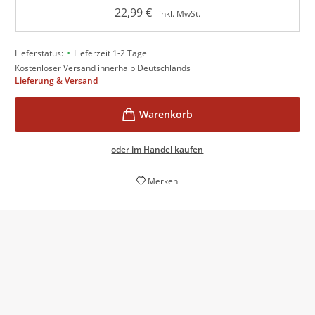
22,99
€
inkl. MwSt.
•
Lieferstatus:
Lieferzeit 1-2 Tage
Kostenloser Versand innerhalb Deutschlands
Lieferung & Versand
oder im Handel kaufen
Merken
Die packend geschriebenen Reportagen sind ein
Tribut an Frauen, die Widerstand leisten.
Freya Rickert,
ekz Bibliotheksdienst, 02. Dezember 2024