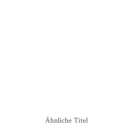
David A. Graham
Der Masterplan der
Trump-Regierung
Paperback
18,00
€
*
Merken
Ähnliche Titel