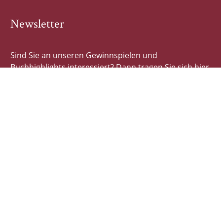
Newsletter
Sind Sie an unseren Gewinnspielen und
Buchhighlights interessiert? Dann tragen Sie sich hier
schnell und einfach ein!
E-Mail-Adresse
Autor*innen