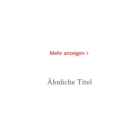
Taschenbuch
Taschenbuch
15,00
€
*
15,00
€
*
Merken
Merken
Mehr anzeigen
Ähnliche Titel
NEU
NEU