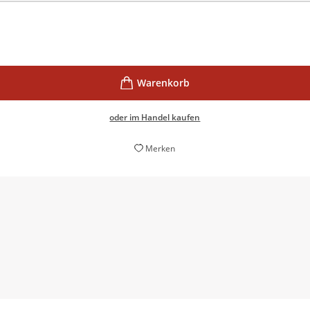
oder im Handel kaufen
Merken
n inspirieren ihn zu seinen fein destillierten nihilistischen G
Katharina Schenk,
Philosophie Magazin