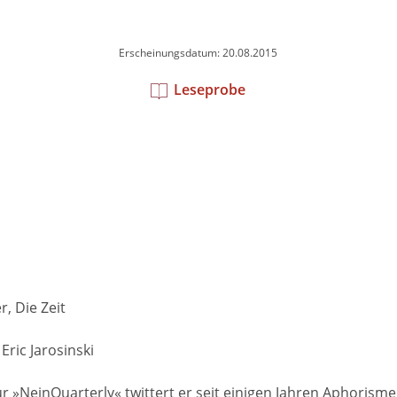
Erscheinungsdatum: 20.08.2015
Leseprobe
, Die Zeit
ric Jarosinski
r »NeinQuarterly« twittert er seit einigen Jahren Aphorismen