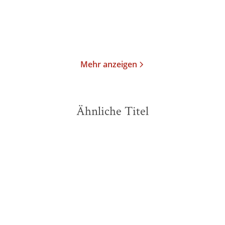
Im Handel kaufen
Merken
Merken
Mehr anzeigen
Ähnliche Titel
NEU
NEU