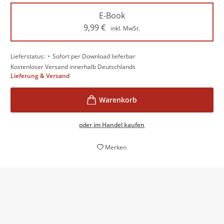
E-Book
9,99
€
inkl. MwSt.
•
Lieferstatus:
Sofort per Download lieferbar
Kostenloser Versand innerhalb Deutschlands
Lieferung & Versand
oder im Handel kaufen
Merken
H
Ein großer Roman.