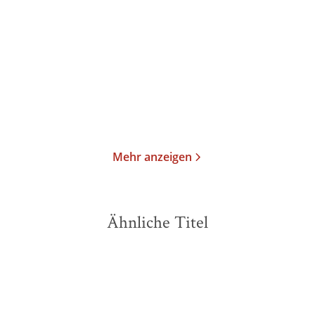
Orpheu
Wenn das Herz denken
könnte...
Gebundene Ausgabe
E-Book
26,99
€
*
9,99
€
*
Merken
Merken
Mehr anzeigen
Ähnliche Titel