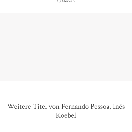
Merken
Pessoa ist ein Genie, der wie die anderen Autoren,
die ich besonders schätze, darüber schreibt, wie wir
die Welt lesen.
André Aciman,
Focus, 16. November 2019
Weitere Titel von Fernando Pessoa, Inés
Koebel