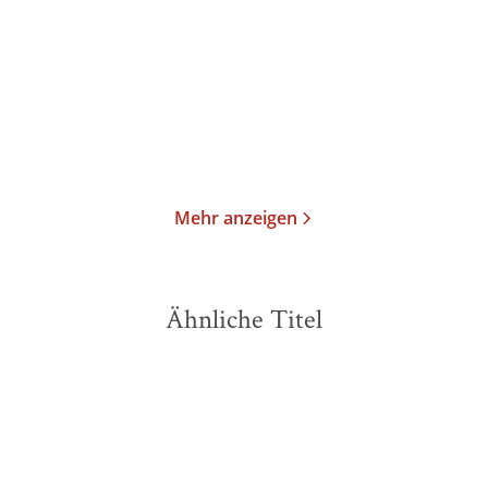
Gebundene Ausgabe
Taschenbuch
26,99
€
*
22,00
€
*
Merken
Merken
Mehr anzeigen
Ähnliche Titel
BESTSELLER