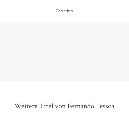
Merken
Grausig gut geschrieben und spannend bis zum
Schluss.
Susanne Lamprecht,
Donaukurier, 08. September 2018
Weitere Titel von Fernando Pessoa