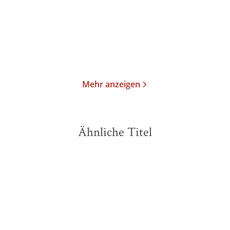
Gebundene Ausgabe
Gebundene Ausgabe
17,00
€
*
16,00
€
*
Merken
Merken
Mehr anzeigen
Ähnliche Titel