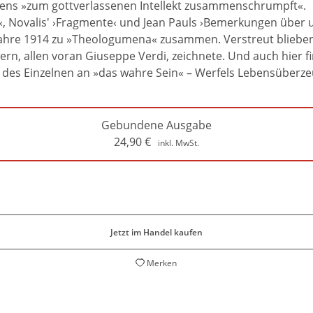
ens »zum gottverlassenen Intellekt zusammenschrumpft«.
s‹, Novalis' ›Fragmente‹ und Jean Pauls ›Bemerkungen über 
hre 1914 zu »Theologumena« zusammen. Verstreut blieben zu
, allen voran Giuseppe Verdi, zeichnete. Und auch hier fi
ng des Einzelnen an »das wahre Sein« – Werfels Lebensüberz
Gebundene Ausgabe
24,90
€
inkl. MwSt.
Jetzt im Handel kaufen
Merken