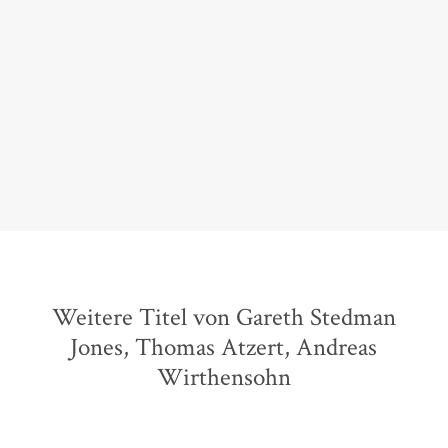
Eine zuverlässigere, ideengeschichtlich komplettere
und kompetentere Darstellung wird man schwerlich
finden.
Gerd Koenen,
Frankfurter Allgemeine Zeitung, 25. November 2017
Weitere Titel von Gareth Stedman
Jones, Thomas Atzert, Andreas
Wirthensohn