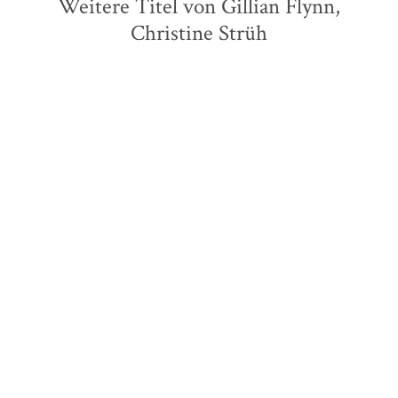
Weitere Titel von Gillian Flynn,
Christine Strüh
BESTSELLER
Gemma Tizzard
Cecelia Ahern
Hier oben sind wir
Sommersprossen – Nur