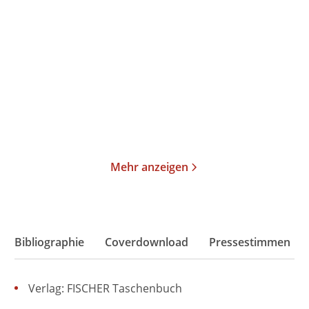
Was dich nicht tötet –
Die Totenbraut
Those Girls
Taschenbuch
Paperback
13,00
€
*
16,00
€
*
Im Handel kaufen
Merken
Merken
Mehr anzeigen
Bibliographie
Coverdownload
Pressestimmen
Verlag: FISCHER Taschenbuch