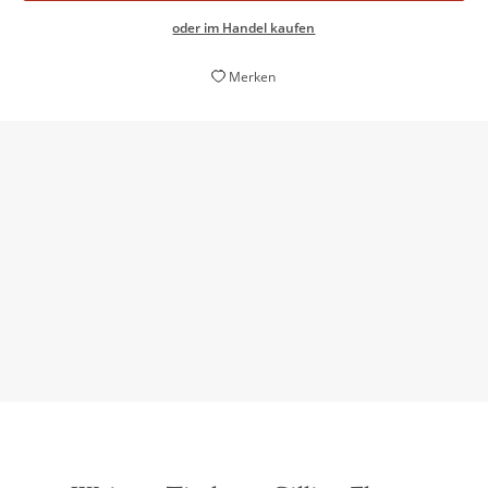
oder im Handel kaufen
Merken
›Gone Girl‹ ist das spannendste (und fieseste)
Beziehungsdrama des Sommers. […] Sie werden Ihren
Partner nach der Lektüre mit anderen Augen sehen.
Brigitte, 28. August 2013