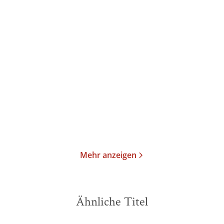
Paige Toon
Cecelia Ahern
Lucy in the Sky
Postscript - Was ich dir
noch sagen ...
Taschenbuch
Taschenbuch
10,99
€
*
10,99
€
*
Merken
Merken
Mehr anzeigen
Ähnliche Titel