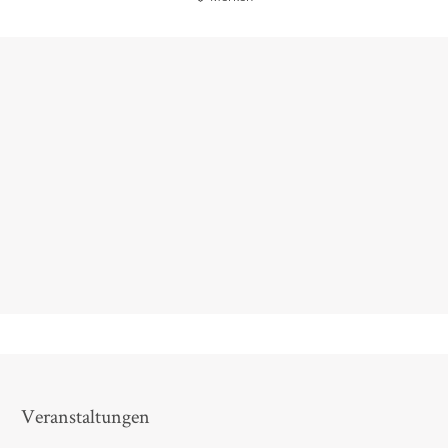
Wie es ihm gelang, in dieser zutiefst indoktrinierten
Umgebung [...] zu einem selbständig denkenden
Menschen zu werden, ist die vielleicht faszinierendste
Geschichte, die sein Buch erzählt.
Johanna Adorján,
Süddeutsche Zeitung, 24. April 2026
Veranstaltungen