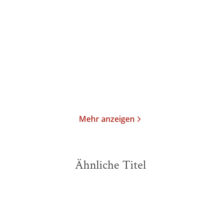
Terra Alta
Nacht in Caracas
Taschenbuch
Taschenbuch
15,00
€
*
19,00
€
*
Merken
Merken
Mehr anzeigen
Ähnliche Titel
NEU
NEU