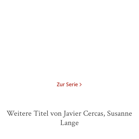
Javier Cercas
Blaubarts Burg
Gebundene Ausgabe
25,00
€
*
Merken
Zur Serie
Weitere Titel von Javier Cercas, Susanne
Lange