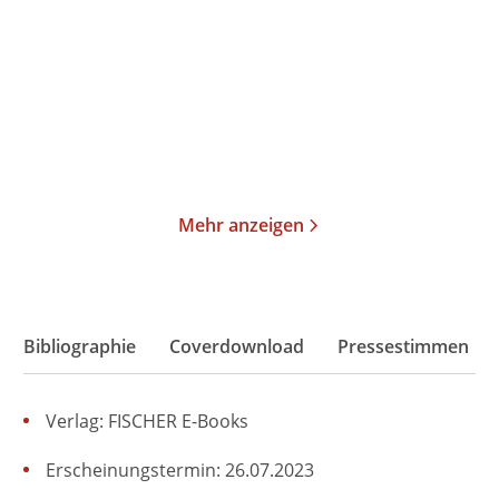
Gebundene Ausgabe
Gebundene Ausgabe
24,00
€
*
26,00
€
*
Merken
Merken
Mehr anzeigen
Bibliographie
Coverdownload
Pressestimmen
Verlag: FISCHER E-Books
Erscheinungstermin: 26.07.2023