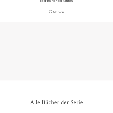
oder im Handel kaufen
Merken
[...] packende Krimikost.
Bernd Melichar,
Kleine Zeitung, 29. Juli 2023
Alle Bücher der Serie