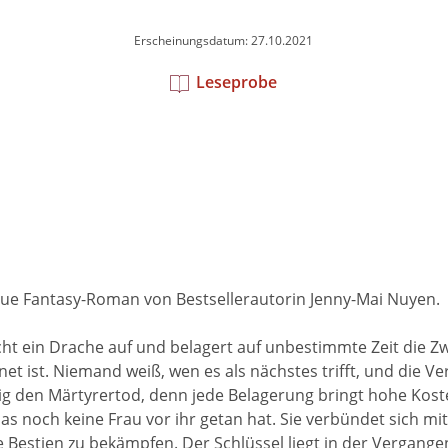
Erscheinungsdatum: 27.10.2021
Leseprobe
eue Fantasy-Roman von Bestsellerautorin Jenny-Mai Nuyen.
cht ein Drache auf und belagert auf unbestimmte Zeit die Zwe
et ist. Niemand weiß, wen es als nächstes trifft, und die V
ig den Märtyrertod, denn jede Belagerung bringt hohe Koste
 das noch keine Frau vor ihr getan hat. Sie verbündet sich
 Bestien zu bekämpfen. Der Schlüssel liegt in der Vergang