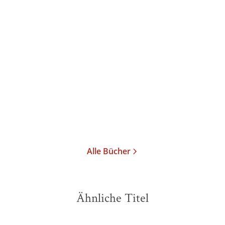
Jenny-Mai Nuyen
Die Töchter von Ilian
Paperback
19,00
€
*
Merken
Alle Bücher
Ähnliche Titel