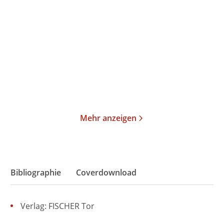
The Bright Sword
Minen der Macht
Gebundene Ausgabe
Paperback
32,00
€
*
18,00
€
*
Merken
Merken
Mehr anzeigen
Bibliographie
Coverdownload
Verlag: FISCHER Tor