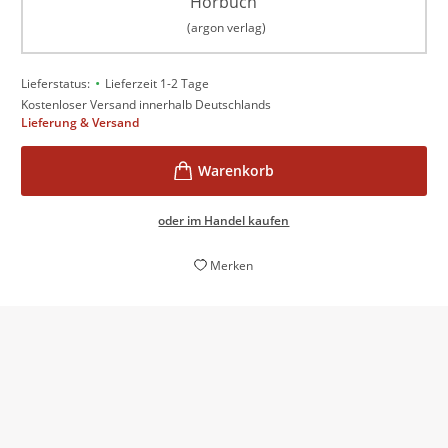
Hörbuch
(argon verlag)
•
Lieferstatus:
Lieferzeit 1-2 Tage
Kostenloser Versand innerhalb Deutschlands
Lieferung & Versand
oder im Handel kaufen
Merken
Dickies Buch ist tatsächlich eine erhellende Lektüre -
und zwar nicht zuletzt da, wo es die Legende an der
Wirklichkeit misst und Verschwörungstheorien
entlarvt.