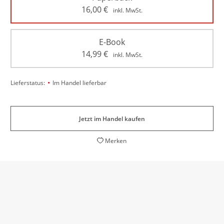
16,00
€
inkl. MwSt.
E-Book
14,99
€
inkl. MwSt.
•
Lieferstatus:
Im Handel lieferbar
Jetzt im Handel kaufen
Merken
ein autobiografisches Manifest
Sven Hansen,