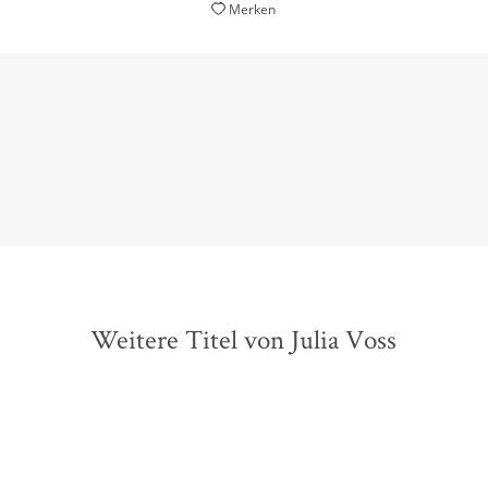
Merken
ben und Werk der vergessenen Pionierin in einer mitreißend ge
Deutschlandfunk Kultur Lesart, 27. Februar 2020
Weitere Titel von Julia Voss