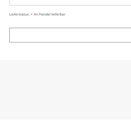
•
Lieferstatus:
Im Handel lieferbar
Der Clou dieses rasanten Schmökers, der geschickt 