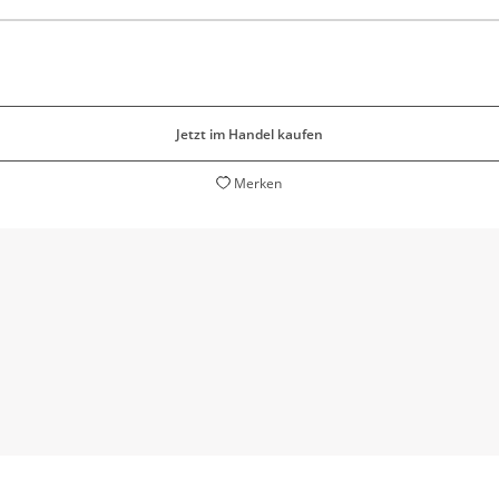
Jetzt im Handel kaufen
Merken
zwischen Komödie und Melodram changiert: [...] Davies räumt e
Klischees über lesbische Liebe
Ijoma Mangold,
Die Zeit, 19. November 2020