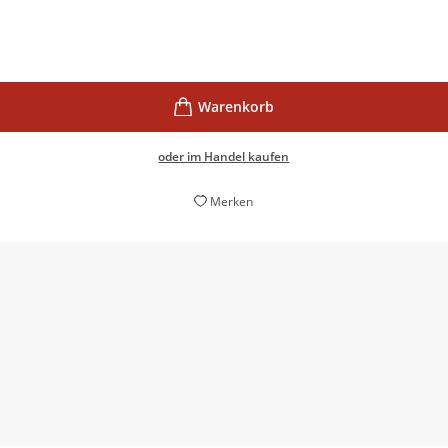
oder im Handel kaufen
Merken
zwischen Komödie und Melodram changiert: [...] Davies räumt e
Klischees über lesbische Liebe
Ijoma Mangold,
Die Zeit, 19. November 2020