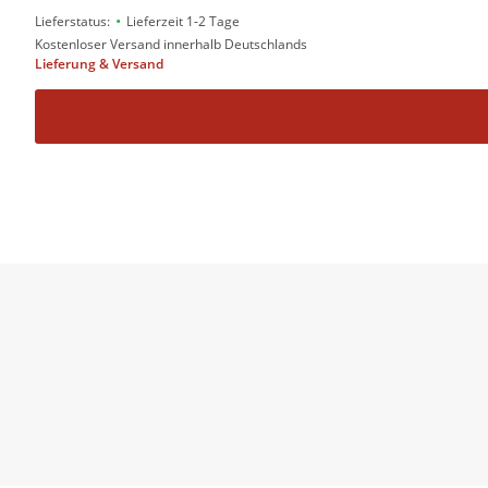
•
Lieferstatus:
Lieferzeit 1-2 Tage
Kostenloser Versand innerhalb Deutschlands
Lieferung & Versand
Der Clou dieses rasanten Schmökers, der geschickt 