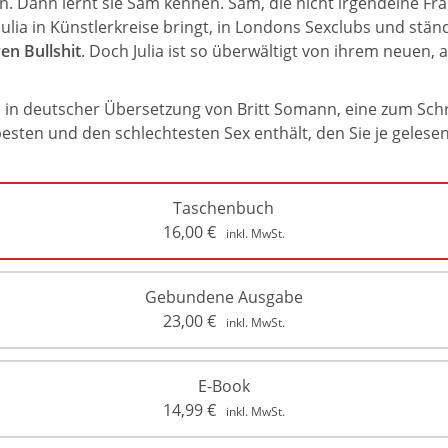
en. Dann lernt sie Sam kennen. Sam, die nicht irgendeine Frau
lia in Künstlerkreise bringt, in Londons Sexclubs und ständ
en Bullshit
. Doch Julia ist so überwältigt von ihrem neuen,
, in deutscher Übersetzung von Britt Somann, eine zum Sch
esten und den schlechtesten Sex enthält, den Sie je gelese
Taschenbuch
16,00
€
inkl. MwSt.
Gebundene Ausgabe
23,00
€
inkl. MwSt.
E-Book
14,99
€
inkl. MwSt.