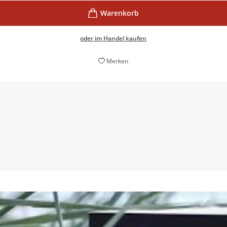
oder im Handel kaufen
Merken
schichtige Kriminalroman führt mit praller Spannung zur Ents
Elisabeth Höving,
Westdeutsche Allgemeine Zeitung, 04. Februar 2021