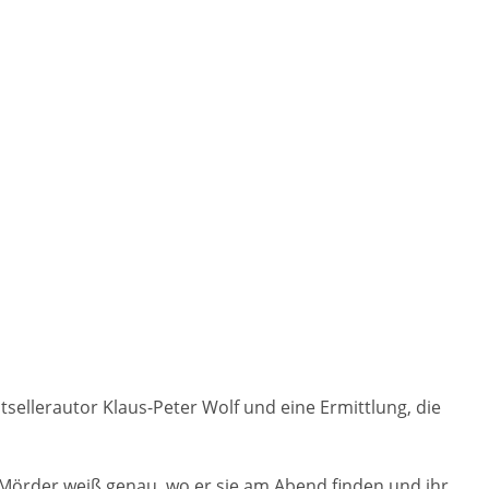
sellerautor Klaus-Peter Wolf und eine Ermittlung, die
 Mörder weiß genau, wo er sie am Abend finden und ihr