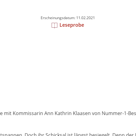
Erscheinungsdatum: 11.02.2021
Leseprobe
erie mit Kommissarin Ann Kathrin Klaasen von Nummer-1-Best
spannen. Doch ihr Schicksal ist längst besiegelt. Denn der