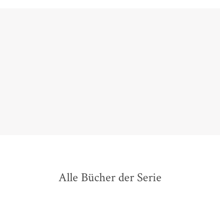
Klaus-Peter Wolf verschafft seiner überaus pfiffigen
Rupert-Figur ein spektakuläres Finale mit hohem
Unterhaltungswert, leichtfüßigem Witz, knisternder
Spannung und perfekt satirischem Unterton.
Elisabeth Höving,
Westdeutsche Allgemeine Zeitung, 02. Juni 2022
Alle Bücher der Serie