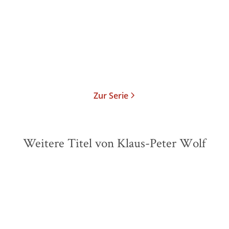
Taschenbuch
13,00
€
*
Merken
Zur Serie
Weitere Titel von Klaus-Peter Wolf
ZUKÜNFTIG
ZUKÜNFTIG