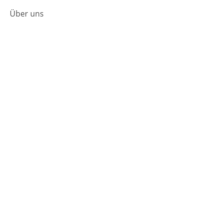
Über uns
Presse & Veranstaltungen
Handel
Film-Agentur
Foreign Rights
Rechte & Lizenzen
Jobs
Magazin
Aktuelles
Preise und Nominierungen